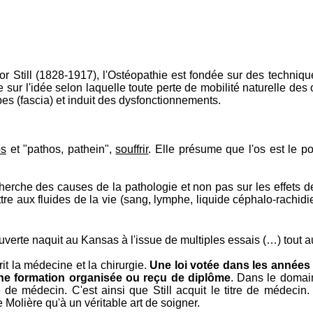
 Still (1828-1917), l'Ostéopathie est fondée sur des technique
se sur l'idée selon laquelle toute perte de mobilité naturelle de
s (fascia) et induit des dysfonctionnements.
os
et "pathos, pathein",
souffrir
. Elle présume que l'os est le po
herche des causes de la pathologie et non pas sur les effets de
ttre aux fluides de la vie (sang, lymphe, liquide céphalo-rachidie
verte naquit au Kansas à l'issue de multiples essais (…) tout au
rit la médecine et la chirurgie.
Une loi votée dans les années 
une formation organisée ou reçu de diplôme
. Dans le domain
tre de médecin. C'est ainsi que Still acquit le titre de médec
Molière qu'à un véritable art de soigner.