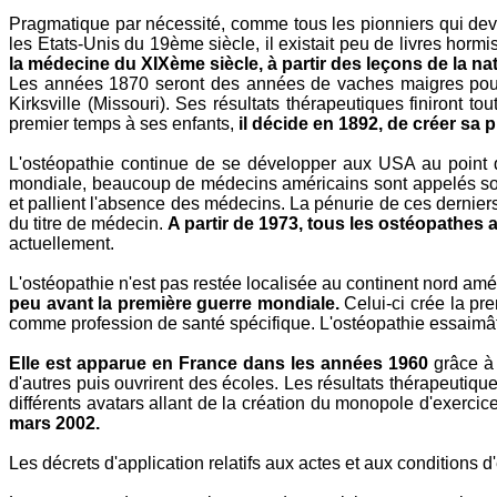
Pragmatique par nécessité, comme tous les pionniers qui devai
les Etats-Unis du 19ème siècle, il existait peu de livres hormi
la médecine du XIXème siècle, à partir des leçons de la nat
Les années 1870 seront des années de vaches maigres pour Sti
Kirksville (Missouri). Ses résultats thérapeutiques finiront 
premier temps à ses enfants,
il décide en 1892, de créer sa 
L'ostéopathie continue de se développer aux USA au point
mondiale, beaucoup de médecins américains sont appelés sous
et pallient l'absence des médecins. La pénurie de ces derniers
du titre de médecin.
A partir de 1973, tous les ostéopathes
actuellement.
L'ostéopathie n'est pas restée localisée au continent nord amér
peu avant la première guerre mondiale.
Celui-ci crée la pr
comme profession de santé spécifique. L'ostéopathie essaimât
Elle est apparue en France dans les années 1960
grâce à
d'autres puis ouvrirent des écoles. Les résultats thérapeutiq
différents avatars allant de la création du monopole d'exercic
mars 2002.
Les décrets d'application relatifs aux actes et aux conditions d