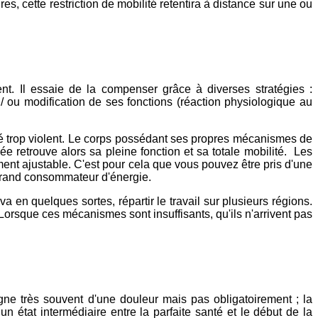
es, cette restriction de mobilité retentira à distance sur une ou
t. Il essaie de la compenser grâce à diverses stratégies :
 / ou modification de ses fonctions (réaction physiologique au
té trop violent. Le corps possédant ses propres mécanismes de
née retrouve alors sa pleine fonction et sa totale mobilité. Les
ment ajustable. C'est pour cela que vous pouvez être pris d'une
 grand consommateur d'énergie.
 en quelques sortes, répartir le travail sur plusieurs régions.
orsque ces mécanismes sont insuffisants, qu'ils n'arrivent pas
gne très souvent d'une douleur mais pas obligatoirement ; la
 un état intermédiaire entre la parfaite santé et le début de la