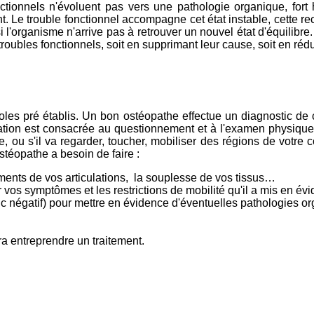
fonctionnels n'évoluent pas vers une pathologie organique, f
 Le trouble fonctionnel accompagne cet état instable, cette rec
l'organisme n'arrive pas à retrouver un nouvel état d'équilibre. C
troubles fonctionnels, soit en supprimant leur cause, soit en réd
oles pré établis. Un bon ostéopathe effectue un diagnostic de 
ltation est consacrée au questionnement et à l'examen physique
 ou s'il va regarder, toucher, mobiliser des régions de votre 
ostéopathe a besoin de faire :
ments de vos articulations, la souplesse de vos tissus…
r vos symptômes et les restrictions de mobilité qu'il a mis en é
c négatif) pour mettre en évidence d'éventuelles pathologies org
ra entreprendre un traitement.