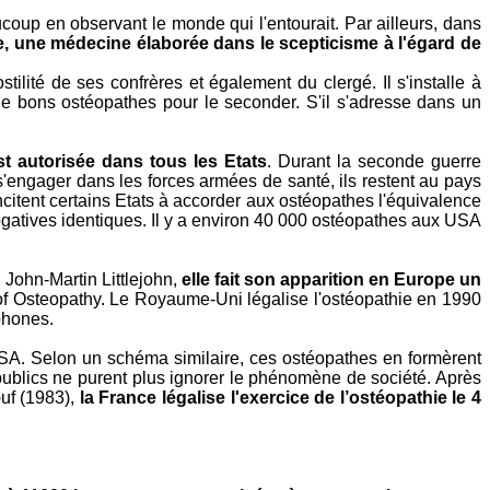
coup en observant le monde qui l'entourait. Par ailleurs, dans
e, une médecine élaborée dans le scepticisme à l'égard de
lité de ses confrères et également du clergé. Il s'installe à
r de bons ostéopathes pour le seconder. S'il s'adresse dans un
t autorisée dans tous les Etats
. Durant la seconde guerre
engager dans les forces armées de santé, ils restent au pays
ncitent certains Etats à accorder aux ostéopathes l'équivalence
ogatives identiques. Il y a environ 40 000 ostéopathes aux USA
, John-Martin Littlejohn,
elle fait son apparition en Europe un
of Osteopathy. Le Royaume-Uni légalise l'ostéopathie en 1990
phones.
SA. Selon un schéma similaire, ces ostéopathes en formèrent
 publics ne purent plus ignorer le phénomène de société. Après
œuf (1983),
la France légalise l'exercice de l’ostéopathie le 4