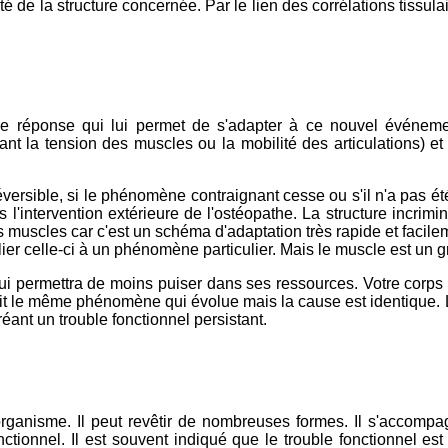
de la structure concernée. Par le lien des corrélations tissulair
une réponse qui lui permet de s'adapter à ce nouvel événemen
ant la tension des muscles ou la mobilité des articulations) et
ersible, si le phénomène contraignant cesse ou s'il n'a pas é
 l'intervention extérieure de l'ostéopathe. La structure incrimi
 muscles car c'est un schéma d'adaptation très rapide et facile
ier celle-ci à un phénomène particulier. Mais le muscle est un
ui permettra de moins puiser dans ses ressources. Votre corps va
ait le même phénomène qui évolue mais la cause est identique. L
éant un trouble fonctionnel persistant.
organisme. Il peut revêtir de nombreuses formes. Il s'accompa
nctionnel. Il est souvent indiqué que le trouble fonctionnel est