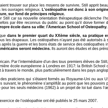
ent trouver sur place les moyens de survivre, Still apprit beau
s les ouvrages religieux.
L'ostéopathie est donc à son origin
ure, sur fond de principes religieux.
ll car sa nouvelle orientation thérapeutique déclenche l'hosti
toutefois par être reconnus du public au point qu'il doive forme
propre école dans sa ville: l’American School of Osteopathy.
 que
dans le premier quart du XXème siècle, sa pratique es
 les drapeaux. Les ostéopathes n'ayant pas été autorisés à s'
 après la guerre et les bons états de service des ostéopathes i
 américains seront médecins.
Ils auront des études et des prér
icain. Par l'intermédiaire d'un des tous premiers élèves de Still
emière école européenne à Londres en 1917: la British School 
 à travers le monde, plus particulièrement dans les pays anglo
 des praticiens qui s'étaient formés au Royaume-Uni ou aux U
ues suivant, le phénomène s'amplifiât au point que les pouvoirs
e pour les seuls médecins (1962) à un projet de loi tué dans l'
'exercice de l'ostéopathie ont été publiés le 25 mars 2007.