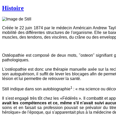
Histoire
Créée le 22 juin 1874 par le médecin Américain Andrew Taylor
mobilité des différentes structures de l'organisme. Elle se ba
muscles, des tendons, des viscères, du crâne ou des enveloppe
Ostéopathie est composé de deux mots, "osteon" signifiant
pathologiques.
L'ostéopathie est donc une thérapie manuelle axée sur la rec
son autoguérison, il suffit de lever les blocages afin de perme
lésion et lui permettre de retrouver la santé.
1
Still indique dans son autobiographie
: « ma science ou décou
Il s'est engagé très tôt chez les «Fédérés ». Il combattit et app
avait les compétences et ce, même s'il n'avait suivi auc
soins et en faisait sa profession pouvait se prévaloir du ti
héroïque» de l'époque, qui s'apparentait plus à la médecine de 