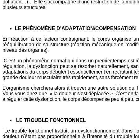
pollution…)… Elle s'accompagne d'une restriction de la mobilité 
plusieurs structures.
LE PHÉNOMÈNE D'ADAPTATION/COMPENSATION
En réaction à ce facteur contraignant, le corps organise 
rééquilibration de sa structure (réaction mécanique en modifi
niveau des organes).
C'est un phénomène normal qui dans un premier temps est rév
régulation, la dysfonction peut se résorber naturellement, sans
adaptations du corps débutent essentiellement en recrutant les
grande douleur musculaire très rapidement, sans forcément rel
L'organisme cherchera alors à trouver une autre solution qui l
Vous vous direz que « la douleur s'est déplacée ». C'est en f
à réguler cette dysfonction, le corps décompense peu à peu, cr
LE TROUBLE FONCTIONNEL
Le trouble fonctionnel traduit un dysfonctionnement dans l'
douleur n'étant pas proportionnelle à l'intensité du trouble fo