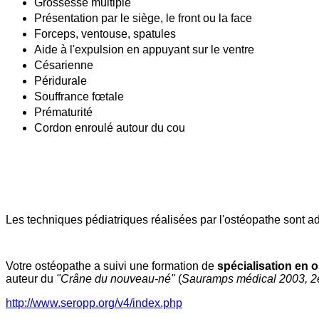
Grossesse multiple
Présentation par le siège, le front ou la face
Forceps, ventouse, spatules
Aide à l'expulsion en appuyant sur le ventre
Césarienne
Péridurale
Souffrance fœtale
Prématurité
Cordon
enroulé autour du cou
Les techniques pédiatriques réalisées par l'ostéopathe sont 
Votre ostéopathe a suivi une formation de
spécialisation en o
auteur du
"Crâne du nouveau-né"
(
Sauramps médical 2003, 2
http://www.seropp.org/v4/index.php