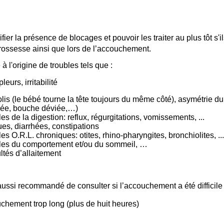
er la présence de blocages et pouvoir les traiter au plus tôt s'il
 grossesse ainsi que lors de l’accouchement.
 l'origine de troubles tels que :
pleurs, irritabilité
olis (le bébé tourne la tête toujours du même côté), asymétrie du 
lée, bouche déviée,…)
es de la digestion: reflux, régurgitations, vomissements, ...
es, diarrhées, constipations
es O.R.L. chroniques: otites, rhino-pharyngites, bronchiolites, ...
les du comportement et/ou du sommeil, …
ultés d’allaitement
 aussi recommandé de consulter si l’accouchement a été difficile 
chement trop long (plus de huit heures)