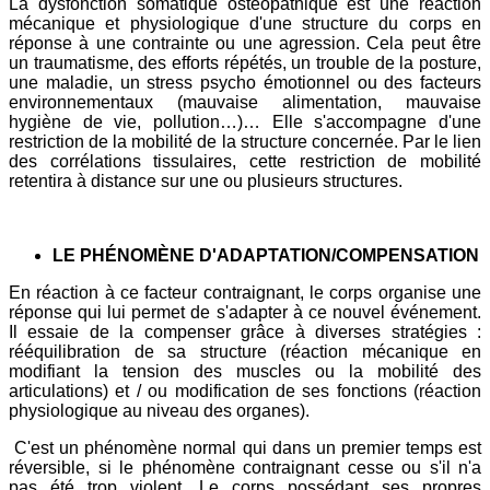
La dysfonction somatique ostéopathique est une réaction
mécanique et physiologique d'une structure du corps en
réponse à une contrainte ou une agression. Cela peut être
un traumatisme, des efforts répétés, un trouble de la posture,
une maladie, un stress psycho émotionnel ou des facteurs
environnementaux (mauvaise alimentation, mauvaise
hygiène de vie, pollution…)… Elle s'accompagne d'une
restriction de la mobilité de la structure concernée. Par le lien
des corrélations tissulaires, cette restriction de mobilité
retentira à distance sur une ou plusieurs structures.
LE PHÉNOMÈNE D'ADAPTATION/COMPENSATION
En réaction à ce facteur contraignant, le corps organise une
réponse qui lui permet de s'adapter à ce nouvel événement.
Il essaie de la compenser grâce à diverses stratégies :
rééquilibration de sa structure (réaction mécanique en
modifiant la tension des muscles ou la mobilité des
articulations) et / ou modification de ses fonctions (réaction
physiologique au niveau des organes).
C'est un phénomène normal qui dans un premier temps est
réversible, si le phénomène contraignant cesse ou s'il n'a
pas été trop violent. Le corps possédant ses propres