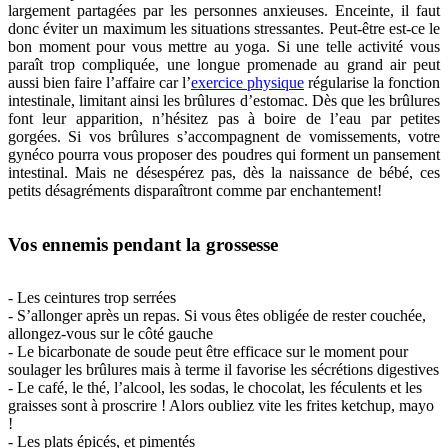
largement partagées par les personnes anxieuses. Enceinte, il faut
donc éviter un maximum les situations stressantes. Peut-être est-ce le
bon moment pour vous mettre au yoga. Si une telle activité vous
paraît trop compliquée, une longue promenade au grand air peut
aussi bien faire l’affaire car l’
exercice physique
régularise la fonction
intestinale, limitant ainsi les brûlures d’estomac. Dès que les brûlures
font leur apparition, n’hésitez pas à boire de l’eau par petites
gorgées. Si vos brûlures s’accompagnent de vomissements, votre
gynéco pourra vous proposer des poudres qui forment un pansement
intestinal. Mais ne désespérez pas, dès la naissance de bébé, ces
petits désagréments disparaîtront comme par enchantement!
Vos ennemis pendant la grossesse
- Les ceintures trop serrées
- S’allonger après un repas. Si vous êtes obligée de rester couchée,
allongez-vous sur le côté gauche
- Le bicarbonate de soude peut être efficace sur le moment pour
soulager les brûlures mais à terme il favorise les sécrétions digestives
- Le café, le thé, l’alcool, les sodas, le chocolat, les féculents et les
graisses sont à proscrire ! Alors oubliez vite les frites ketchup, mayo
!
- Les plats épicés, et pimentés